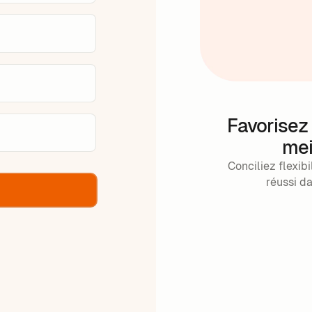
Favorisez 
mei
Conciliez flexibi
réussi d