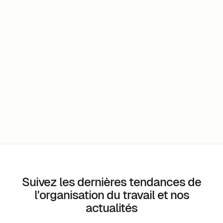
Comment réserver un bureau ou un poste dans
m-work ?
Peut-on utiliser l’application dans plusieurs
langues ?
notre plan
basic
Suivez les dernières tendances de
l'organisation du travail et nos
actualités