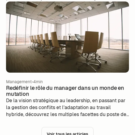
l'importance d'une analyse approfondie des besoins
individuels et collectifs de votre équipe. Avec m-work,
une communication transparente, et une approche
flexible, réalisez une planification optimale adaptée à
votre organisation en toute simplicité.
Management
4min
Redéfinir le rôle du manager dans un monde en
mutation
De la vision stratégique au leadership, en passant par
la gestion des conflits et l'adaptation au travail
hybride, découvrez les multiples facettes du poste de
manager dans les organisations modernes.
Voir tous les articles