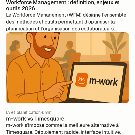
Workforce Management : définition, enjeux et
outils 2026
Le Workforce Management (WFM) désigne l’ensemble
des méthodes et outils permettant d’optimiser la
planification et l’organisation des collaborateurs.
L’objectif est de mettre la bonne ressource au bon
moment, tout en conciliant productivité, coûts,
conformité légale et satisfaction des salariés. Cet
article propose une définition claire du WFM, explique
pourquoi il est devenu essentiel dans les entreprises
modernes et détaille ses principales composantes :
prévision (forecasting), planification (scheduling),
gestion en temps réel, suivi/reporting et conformité.
IA et planification
6min
m-work vs Timesquare
m-work s’impose comme la meilleure alternative à
Timesquare. Déploiement rapide, interface intuitive,