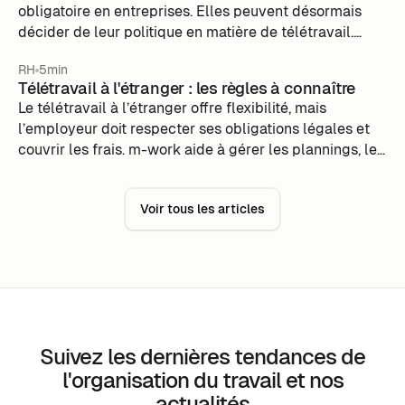
obligatoire en entreprises. Elles peuvent désormais
décider de leur politique en matière de télétravail.
Mais alors quelles sont les obligations légales des
RH
5min
employeurs à ce niveau ?
Télétravail à l'étranger : les règles à connaître
Le télétravail à l’étranger offre flexibilité, mais
l’employeur doit respecter ses obligations légales et
couvrir les frais. m-work aide à gérer les plannings, le
suivi des présences, et la conformité aux
réglementations locales.
Voir tous les articles
Suivez les dernières tendances de
l'organisation du travail et nos
actualités