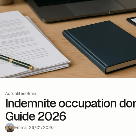
Actualités
9min.
Indemnite occupation domi
Guide 2026
Emma
,
26
/
01
/
2026