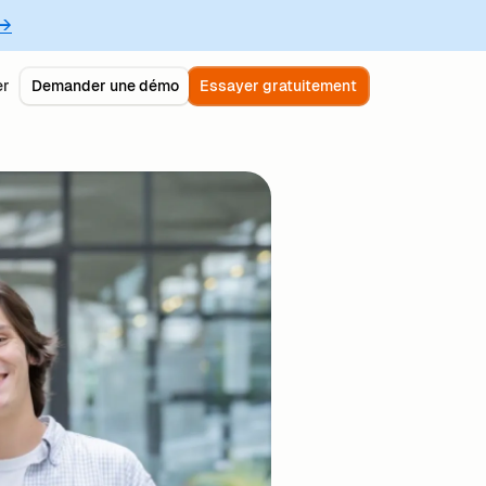
 →
er
Demander une démo
Essayer gratuitement