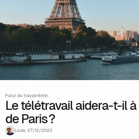
Futur du travail
6min.
Le télétravail aidera-t-il 
de Paris ?
Louis
,
27
/
12
/
2022