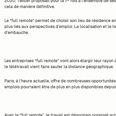
2020, Twitter proposait pour la 1ʳᵉ fois à l’ensemble de ses
cela de manière définitive.
Le “full remote” permet de choisir son lieu de résidence en
plus liés aux perspectives d’emploi. La localisation et le l
d’embauche.
Les entreprises “full remote” vont alors élargir leur rayon 
le télétravail vient faire sauter la distance géographique.
Paris, à l’heure actuelle, offre de nombreuses opportunités
emplois pourraient être de plus en plus disponibles depuis 
Avec le “full remote”, le travail est désormais organisé aut