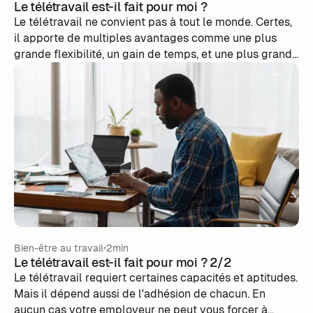
Le télétravail est-il fait pour moi ?
Le télétravail ne convient pas à tout le monde. Certes,
il apporte de multiples avantages comme une plus
grande flexibilité, un gain de temps, et une plus grande
autonomie. ‍Néanmoins, il peut être une source de
stress ou bien d’angoisse, et peut même réduire la
productivité. La bonne pratique du télétravail dépend
donc de divers facteurs, reliés à la fois à l’individu et à
son environnement de travail.‍
Bien-être au travail
2min
Le télétravail est-il fait pour moi ? 2/2
Le télétravail requiert certaines capacités et aptitudes.
Mais il dépend aussi de l'adhésion de chacun. En
aucun cas votre employeur ne peut vous forcer à