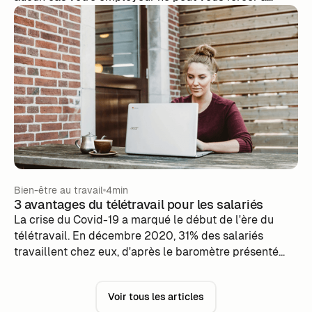
télétravailler, à moins que cela ait été inscrit sur votre
contrat de travail, et sauf circonstances
exceptionnelles.
Bien-être au travail
4min
3 avantages du télétravail pour les salariés
La crise du Covid-19 a marqué le début de l'ère du
télétravail. En décembre 2020, 31% des salariés
travaillent chez eux, d'après le baromètre présenté
par Malakoff Humanis. Cette pratique a donné lieu à un
constat prometteur : ceux qui en font l'expérience
Voir tous les articles
gagnent en énergie, en efficacité et en aisance.