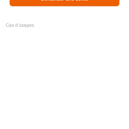
Cas d'usages
Fonctionnalités
À propos
Copyright ©2026 m-work. Tous droits réservés.
Mentions légales
Politique de confidentialité
Gestion des cookies