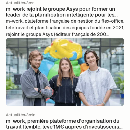
Actualités
3mn
m-work rejoint le groupe Asys pour former un
leader de la planification intelligente pour les
entreprises
m-work, plateforme française de gestion du flex-office,
télétravail et planification des équipes fondée en 2021,
rejoint le groupe Asys (éditeur français de 200
collaborateurs entre Lyon et Nantes, 1,5 million
d'utilisateurs) pour construire une plateforme de
planification des ressources intelligente alimentée par
l'IA, tout en conservant son équipe, ses cofondateurs
aux commandes et sa culture.
Actualités
3min
m-work, première plateforme d’organisation du
travail flexible, lève 1M€ auprès d’investisseurs