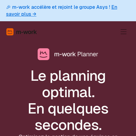
🎉 m-work accélère et rejoint le groupe Asys !
En
savoir plus →
Le planning
optimal.
En quelques
secondes.