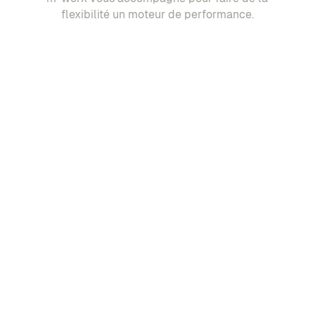
flexibilité un moteur de performance.
Demander une démo
Cas d'usages
Fonctionnalités
À propos
Copyright ©2026 m-work. Tous droits réservés.
Mentions légales
Politique de confidentialité
Gestion des cookies