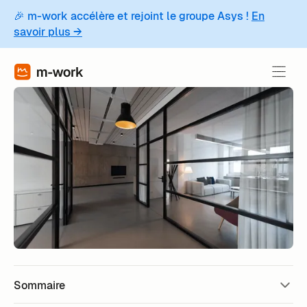
🎉 m-work accélère et rejoint le groupe Asys !
En
savoir plus →
Sommaire