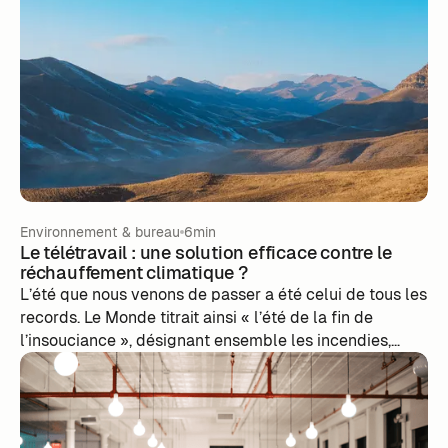
Environnement & bureau
6min
Le télétravail : une solution efficace contre le
réchauffement climatique ?
L’été que nous venons de passer a été celui de tous les
records. Le Monde titrait ainsi « l’été de la fin de
l’insouciance », désignant ensemble les incendies,
records de chaleur, orages et catastrophes, en cours et
à venir. L'urgence climatique n'est plus que jamais
d'actualité. Comment les entreprises, peuvent-elles
agir positivement pour le climat ?