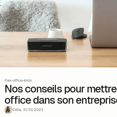
Flex-office
4min.
Nos conseils pour mettre 
office dans son entrepris
Célia
,
31
/
10
/
2023
n