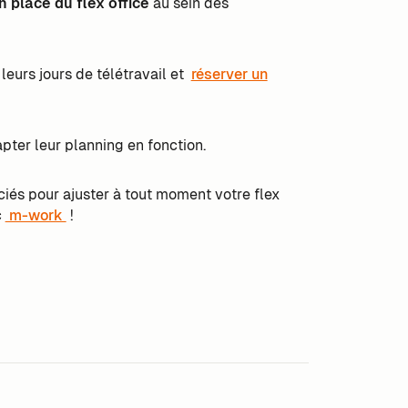
en place du flex office
au sein des
leurs jours de télétravail et
réserver un
pter leur planning en fonction.
ciés pour ajuster à tout moment votre flex
c
m-work
!