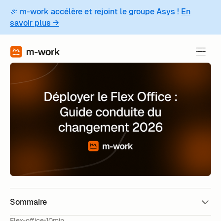
🎉 m-work accélère et rejoint le groupe Asys !
En
savoir plus →
Sommaire
Flex-office
10min.