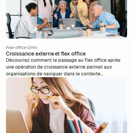
management (WFM) et l’analytics des espaces. Dans
cet article, nous expliquons pourquoi m-work flex est
la meilleure alternative à Robin, déjà adoptée par de
grandes organisations pour équilibrer le travail
hybride, renforcer la collaboration et donner du sens à
la présence au bureau.
Flex-office
2min
Croissance externe et flex office
Découvrez comment le passage au flex office après
une opération de croissance externe permet aux
organisations de naviguer dans le contexte
économique actuel et de maximiser leur potentiel.
Explorez les avantages d'une gestion optimisée des
espaces de travail, des économies significatives et une
amélioration du bien-être des équipes.