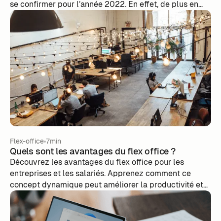
se confirmer pour l’année 2022. ‍En effet, de plus en
plus d’entreprises décident de franchir le pas et de
mettre en place le télétravail au sein de leur structure.
Les gains de temps et de productivité offerts par celui-
ci motivent grandement la transition vers le télétravail.
Que ce soit du côté de l’employeur ou du salarié, tout
le monde peut y trouver son compte.
Flex-office
7min
Quels sont les avantages du flex office ?
Découvrez les avantages du flex office pour les
entreprises et les salariés. Apprenez comment ce
concept dynamique peut améliorer la productivité et
l'adaptabilité de votre équipe.