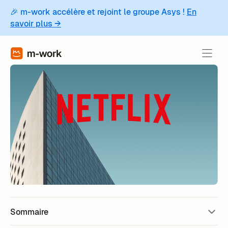
🎉 m-work accélère et rejoint le groupe Asys !
En
savoir plus →
Sommaire