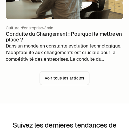
Culture d'entreprise
3min
Conduite du Changement : Pourquoi la mettre en
place ?
Dans un monde en constante évolution technologique,
l'adaptabilité aux changements est cruciale pour la
compétitivité des entreprises. La conduite du
changement est essentielle pour aider les individus et
les organisations à intégrer efficacement de nouvelles
Voir tous les articles
technologies, en surmontant la résistance au
changement, optimisant le ROI, minimisant les
perturbations, gérant les attentes et préservant la
culture d'entreprise. Les étapes clés de ce processus
incluent l'évaluation, la planification, la communication,
la formation, la gestion des obstacles, et le suivi.
Investir dans la conduite du changement est un
Suivez les dernières tendances de
investissement dans un avenir prospère et innovant