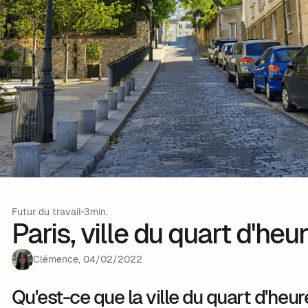
Futur du travail
3min.
Paris, ville du quart d'heu
Clémence
,
04
/
02
/
2022
Qu'est-ce que la ville du quart d'heur