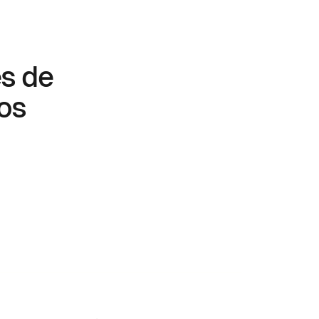
es de
nos