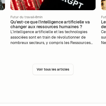
Futur du travail
8min
Fut
Qu'est-ce que l'intelligence artificielle va
Le
changer aux ressources humaines ?
de
L'intelligence artificielle et les technologies
Ce
associées sont en train de révolutionner de
su
nombreux secteurs, y compris les Ressources
Ne
Humaines (RH). Entre gains de temps
pa
considérables grâce à l’automatisation de
do
certaines tâches, et amélioration de la
l'
performance grâce à la donnée, les
ha
Voir tous les articles
opportunités sont multiples. Dans cet article,
éc
nous explorerons comment l'IA et ses outils
va
transforment les fonctions RH en les rendant
dé
plus efficaces, réactives et adaptées aux
l'
besoins des employés et des employeurs, à
l'
condition d’être conscients et vigilants des biais
lo
associés.
no