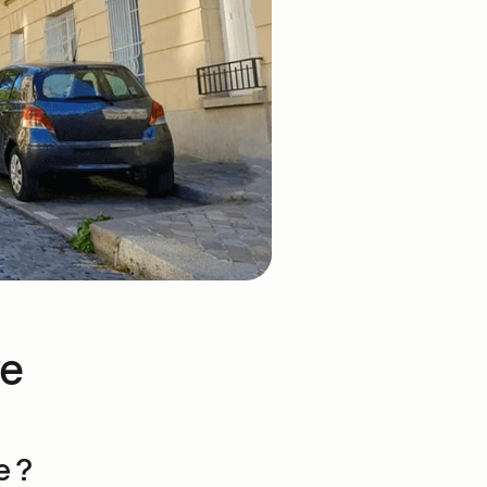
re
e ?