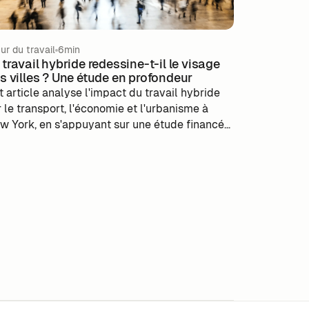
ur du travail
6min
 travail hybride redessine-t-il le visage
s villes ? Une étude en profondeur
t article analyse l'impact du travail hybride
r le transport, l'économie et l'urbanisme à
w York, en s'appuyant sur une étude financée
r le gouvernement. Grâce à l'utilisation de
nnées de mobilité des téléphones portables,
article examine les modifications des
bitudes de déplacement et les conséquences
onomiques, notamment une diminution de la
leur des immeubles de bureaux et des
penses des travailleurs. Tout en soulignant
importance de la présence physique au travail,
article explore également le rôle essentiel des
giciels de flex office dans le soutien de ces
uveaux modes de travail.