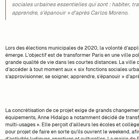
sociales urbaines essentielles qui sont : habiter, tra
apprendre, s’épanouir » d’après Carlos Moreno.
Lors des élections municipales de 2020, la volonté d’appl
émerge. L’objectif est de transformer Paris en une ville po
grande qualité de vie dans les courtes distances. La ville 
d’accéder à tout moment aux « six fonctions sociales urbaine
s’approvisionner, se soigner, apprendre, s’épanouir » d’ap
La concrétisation de ce projet exige de grands changemen
équipements, Anne Hidalgo a notamment décidé de transform
multi-usages ». Elle perçoit d’ailleurs les écoles et coll
pour projet de faire en sorte qu’ils ouvrent le weekend, af
d’activités ludiques, sportives et culturelles. La mairie de 