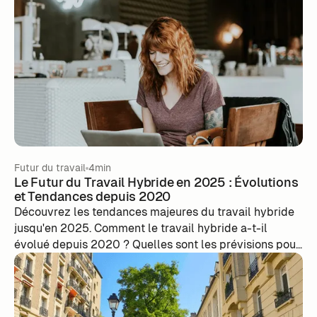
changements économiques sur les stratégies de
recrutement et la gestion des coûts, soulignant
l'importance de l'adoption de modèles de travail
flexibles comme le flex office pour maintenir la
productivité tout en contrôlant les dépenses.
Futur du travail
4min
Le Futur du Travail Hybride en 2025 : Évolutions
et Tendances depuis 2020
Découvrez les tendances majeures du travail hybride
jusqu'en 2025. Comment le travail hybride a-t-il
évolué depuis 2020 ? Quelles sont les prévisions pour
l'avenir ?