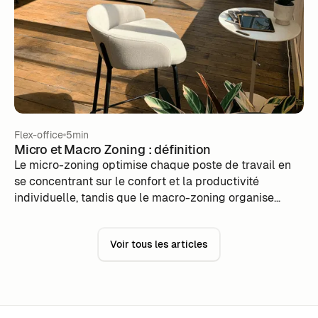
des entreprises ont déjà adopté cette façon de
travailler et 55% envisagent d’opérer la transition.
Flex-office
5min
Micro et Macro Zoning : définition
Le micro-zoning optimise chaque poste de travail en
se concentrant sur le confort et la productivité
individuelle, tandis que le macro-zoning organise
l’espace global pour améliorer les flux et interactions
entre services. En combinant ces approches, les
Voir tous les articles
entreprises créent des environnements de travail
efficaces et adaptables. Des outils comme m-work
facilitent la gestion des espaces en temps réel, en
optimisant l’occupation des bureaux selon les besoins
des collaborateurs.