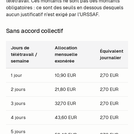
télétravail. Ces montants ne sont pas des montants
obligatoires : ce sont des seuils en dessous desquels
aucun justificatif n'est exigé par l'URSSAF.
Sans accord collectif
Jours de
Allocation
Équivalent
télétravail /
mensuelle
journalier
semaine
exonérée
1 jour
10,90 EUR
2,70 EUR
2 jours
21,80 EUR
2,70 EUR
3 jours
32,70 EUR
2,70 EUR
4 jours
43,60 EUR
2,70 EUR
5 jours