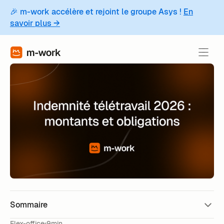
🎉 m-work accélère et rejoint le groupe Asys !
En
savoir plus →
Sommaire
Flex-office
9min.