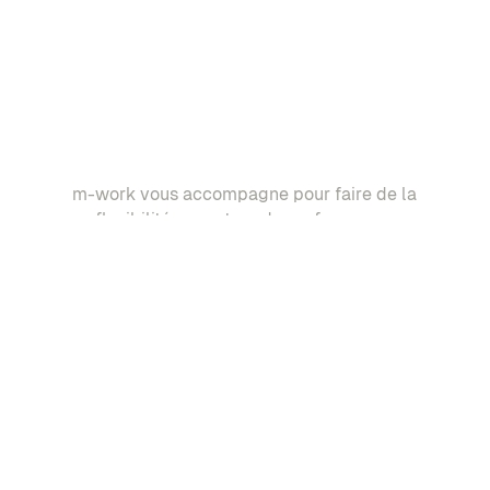
m-work vous accompagne pour faire de la
flexibilité un moteur de performance.
Demander une démo
Cas d'usages
Fonctionnalités