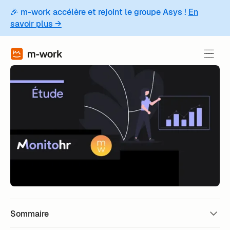
🎉 m-work accélère et rejoint le groupe Asys !
En
savoir plus →
Sommaire