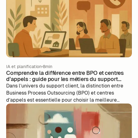
comme m-work, permet d'anticiper, de planifier et de
réagir efficacement, en optimisant à la fois la qualité
de service et la performance des équipes.
IA et planification
8min
Comprendre la différence entre BPO et centres
d’appels : guide pour les métiers du support
client
Dans l’univers du support client, la distinction entre
Business Process Outsourcing (BPO) et centres
d’appels est essentielle pour choisir la meilleure
stratégie d’organisation. Cet article clarifie les
différences entre ces deux approches, présente leurs
avantages respectifs et explique comment une
solution de gestion des effectifs comme m-work
permet d’orchestrer efficacement la collaboration