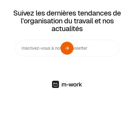
absolument pour les leaders qui veulent vraiment faire
Suivez les dernières tendances de
la différence !
l'organisation du travail et nos
actualités