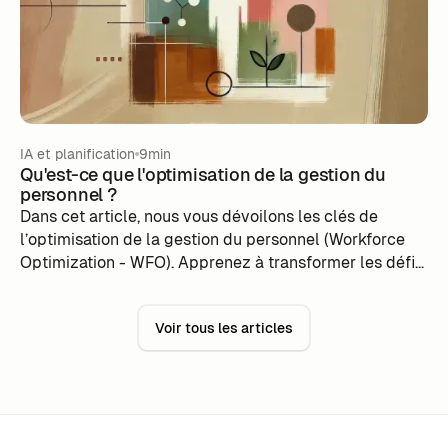
entre équipes internes et externalisées.
IA et planification
9min
Qu'est-ce que l'optimisation de la gestion du
personnel ?
Dans cet article, nous vous dévoilons les clés de
l’optimisation de la gestion du personnel (Workforce
Optimization - WFO). Apprenez à transformer les défis
quotidiens en opportunités d’efficacité, à booster la
satisfaction client, et à alléger vos charges
Voir tous les articles
opérationnelles grâce à des outils modernes et des
stratégies éprouvées. Plongez dans ce guide et
découvrez comment aligner vos équipes sur des
performances de pointe, tout en simplifiant votre
gestion. C’est l’occasion d’élever vos standards et de
redonner de la sérénité à vos opérations. À lire