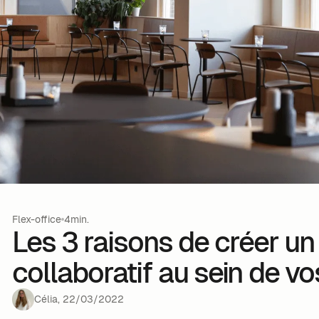
Flex-office
4min.
Les 3 raisons de créer un
collaboratif au sein de v
Célia
,
22
/
03
/
2022