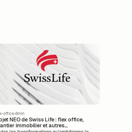
x-office
8min
ojet NEO de Swiss Life : flex office,
antier immobilier et autres
ansformations…
utes les transformations qu'ambitionne le