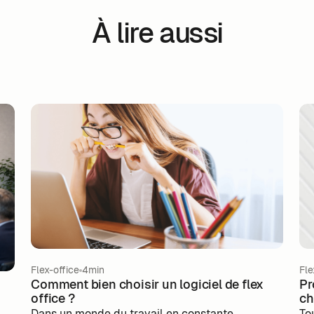
À lire aussi
Flex-office
4min
Fle
Comment bien choisir un logiciel de flex
Pr
office ?
ch
tr
Dans un monde du travail en constante
To