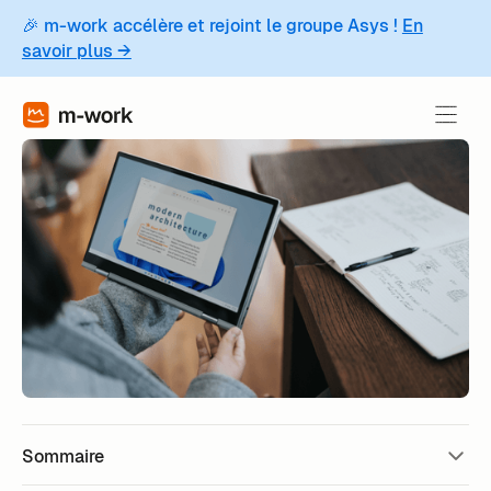
🎉 m-work accélère et rejoint le groupe Asys !
En
savoir plus →
Sommaire