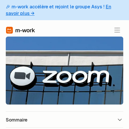
🎉 m-work accélère et rejoint le groupe Asys !
En
savoir plus →
Sommaire