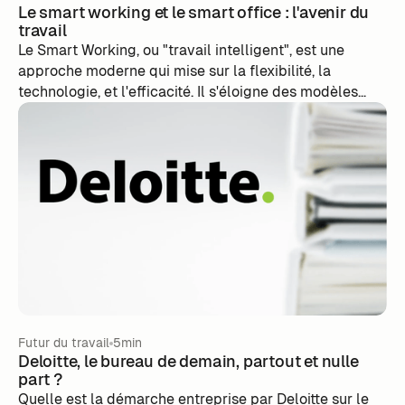
Le smart working et le smart office : l'avenir du
travail
Le Smart Working, ou "travail intelligent", est une
approche moderne qui mise sur la flexibilité, la
technologie, et l'efficacité. Il s'éloigne des modèles
traditionnels pour offrir aux employés la liberté de
choisir où et comment ils travaillent. Le Smart Office,
quant à lui, est un espace de travail
technologiquement avancé, favorisant collaboration et
adaptabilité. Ces concepts, bien que prometteurs,
présentent des défis comme l'isolement ou la gestion
du temps. Toutefois, avec une mise en œuvre réfléchie
et des outils adaptés, ils peuvent révolutionner
positivement le monde professionnel.
Futur du travail
5min
Deloitte, le bureau de demain, partout et nulle
part ?
Quelle est la démarche entreprise par Deloitte sur le