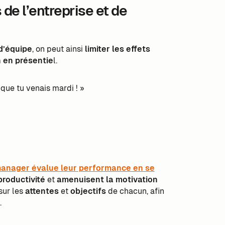
 de l’entreprise et de
 d’équipe
, on peut ainsi
limiter les effets
n en présentie
l.
que tu venais mardi ! »
manager évalue leur performance en se
productivité
et
amenuisent la motivation
sur les
attentes
et
objectifs
de chacun, afin
.