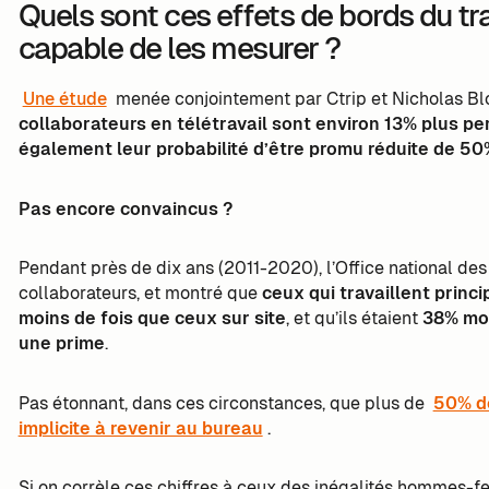
Quels sont ces effets de bords du tra
capable de les mesurer ?
Une étude
menée conjointement par Ctrip et Nicholas Blo
collaborateurs en télétravail sont environ 13% plus per
également leur probabilité d’être promu réduite de 50
Pas encore convaincus ?
Pendant près de dix ans (2011-2020), l’Office national des 
collaborateurs, et montré que
ceux qui travaillent princ
moins de fois que ceux sur site
, et qu’ils étaient
38% moi
une prime
.
Pas étonnant, dans ces circonstances, que plus de
50% d
implicite à revenir au bureau
.
Si on corrèle ces chiffres à ceux des inégalités hommes-