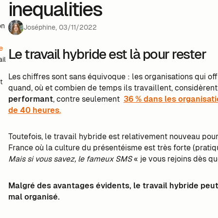
inequalities
t
on
Joséphine
,
03
/
11
/
2022
e
Le travail hybride est là pour rester
il
Les chiffres sont sans équivoque : les organisations qui off
t
quand, où et combien de temps ils travaillent, considèren
performant
, contre seulement
36 % dans les organisati
de 40 heures
.
Toutefois, le travail hybride est relativement nouveau p
France où la culture du présentéisme est très forte (prati
Mais si vous savez, le fameux SMS
« je vous rejoins dès q
Malgré des avantages évidents, le travail hybride peut 
mal organisé.