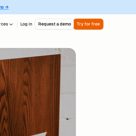
re →
rces
Log in
Request a demo
Try for free