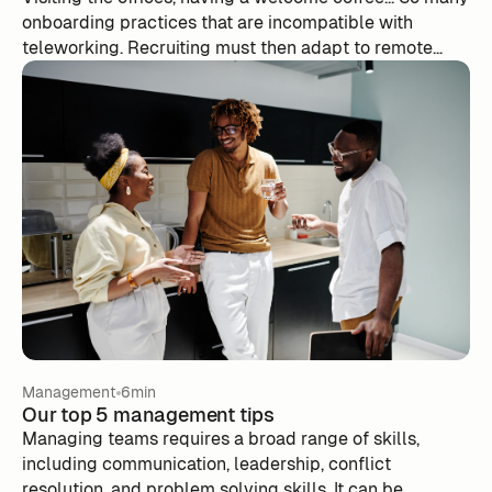
onboarding practices that are incompatible with
teleworking. Recruiting must then adapt to remote
work and reinvent some of the habits he cherished the
most. How can you get off to a good start despite the
distance with new employees? Today we are giving
you our advice on how to successfully onboard your
new recruits remotely.
Management
6min
Our top 5 management tips
Managing teams requires a broad range of skills,
including communication, leadership, conflict
resolution, and problem solving skills. It can be