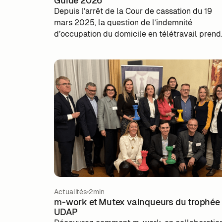
Guide 2026
Depuis l’arrêt de la Cour de cassation du 19
mars 2025, la question de l’indemnité
d’occupation du domicile en télétravail prend
une nouvelle dimension. Les entreprises sont
désormais exposées à une quasi-obligation d
verser cette indemnité, même en cas de
télétravail partiel. Cet article clarifie les
nouvelles obligations, les modalités de calcul
(forfaitaire ou au réel), et les bonnes pratique
pour sécuriser le cadre légal du télétravail et
limiter les risques financiers.
Actualités
2min
m-work et Mutex vainqueurs du trophée
UDAP