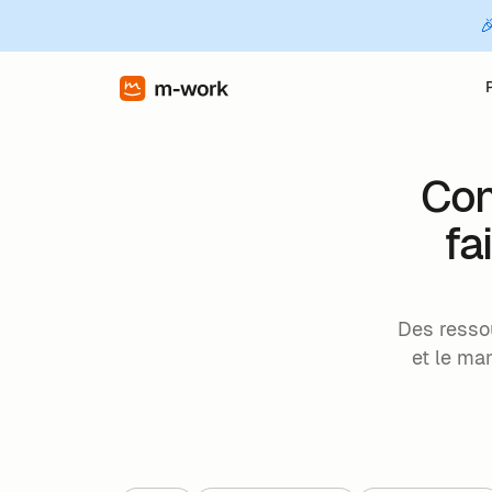

Con
fa
Des ressou
et le ma