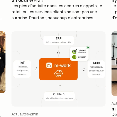
un outil WFM ?
hy
Les pics d’activité dans les centres d’appels, le
Le
retail ou les services clients ne sont pas une
il 
surprise. Pourtant, beaucoup d’entreprises
d’
continuent de les subir faute d’une planification
de
e
adaptée. Avec m-work planner, la gestion des
le
plannings devient prédictive et intelligente :
co
centralisation des données, anticipation des
gr
flux, ajustements automatiques des ressources.
Io
s
Résultat : des équipes équilibrées, des clients
en
satisfaits et des managers sereins. Découvrez
or
comment transformer votre planification en
l’
véritable levier de performance grâce à un outil
ET
WFM intelligent.
re
l’
tra
Act
m-
Actualités
2min
Dé