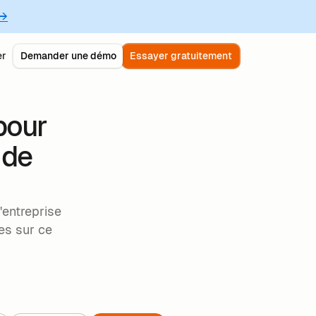
 →
er
Demander une démo
Essayer gratuitement
pour
 de
'entreprise
es sur ce