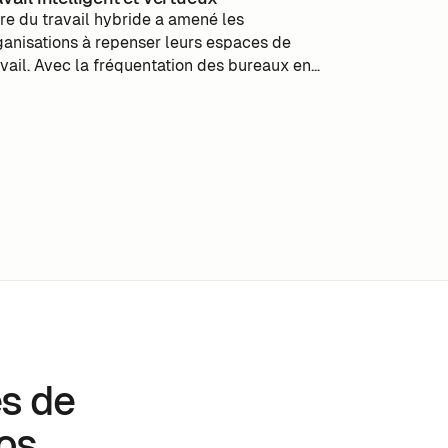
ère du travail hybride a amené les
ganisations à repenser leurs espaces de
avail. Avec la fréquentation des bureaux en
isse de 30% depuis l'ère pré-covid, les
treprises font face à d'énormes pertes
onomiques et environnementales. m-work
timize est une solution innovante pour
pondre à ces défis. Ce nouvel outil offre une
stion intelligente des espaces de travail
âce à l'analyse prédictive et en temps réel,
rmettant aux entreprises de s'adapter à la
équentation réelle, d'optimiser l'utilisation des
paces et de réduire les gaspillages.
es de
nos