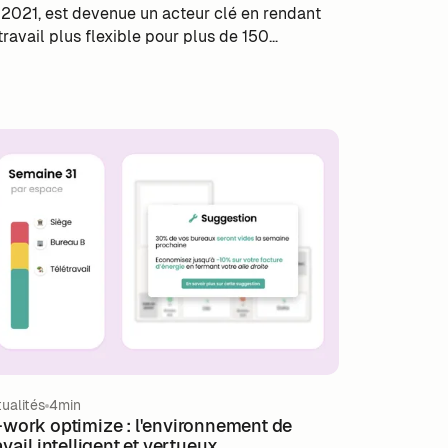
 2021, est devenue un acteur clé en rendant
 travail plus flexible pour plus de 150
treprises. Grâce à l’innovation, la résilience et
e écoute attentive des besoins clients, m-
rk transforme la gestion du travail hybride et
optimisation des activités d’équipe, préparant
 terrain pour les futurs défis du marché du
vail.
ualités
4min
work optimize : l'environnement de
avail intelligent et vertueux