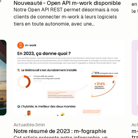
n
Nouveauté - Open API m-work disponible
en
Notre Open API REST permet désormais à nos
le
clients de connecter m-work à leurs logiciels
en
tiers en toute autonomie, avec une
un
documentation claire et évolutive. Une avancée
wo
pour simplifier l’utilisation de m-work, optimiser
l’
les intégrations et tirer pleinement parti des
le
données activables.
tra
Actualités
3min
Act
Notre résumé de 2023 : m-fographie
m-
tr
Cet article présente notre infographie, un