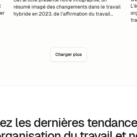
t
L'
résumé imagé des changements dans le travail
ter
or
hybride en 2023, de l'affirmation du travail
tr
hybride jusqu'aux solutions proposées par m-
ba
work.
en
éc
op
Charger plus
ré
ge
gr
pe
fr
es
ez les dernières tendanc
organisation du travail et 