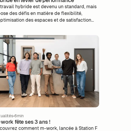
bride en levier de performance
 travail hybride est devenu un standard, mais
pose des défis en matière de flexibilité,
optimisation des espaces et de satisfaction
s collaborateurs. m-work et Z#BRE unissent
urs expertises pour offrir une solution
mplète : une gestion simplifiée du flex office
âce à une plateforme intuitive et des données
T en temps réel. Cette approche permet aux
treprises d’optimiser leurs espaces, de mieux
ganiser leurs équipes et d’améliorer
expérience collaborateur. Adaptée aux PME,
I et grandes entreprises, cette solution
nforce l’efficacité, la marque employeur et
adaptabilité face aux mutations des modes de
vail.
ualités
6min
work fête ses 3 ans !
couvrez comment m-work, lancée à Station F