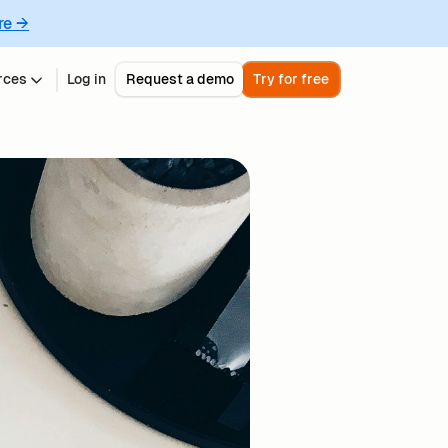
re →
rces
Log in
Request a demo
Try for free