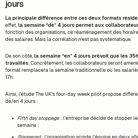
jours
La principale différence entre ces deux formats réside 
effet,
la semaine “de” 4 jours permet aux collaborateur
fonction des organisations, ce réaménagement des horaire
des salaires. Mais la corrélation n’est pas systématique.
De son côté,
la semaine “en” 4 jours prévoit que les 35h
travaillés
. Concrètement, les collaborateurs seront amenés
format remplacera la semaine traditionnelle où les salarié
17h.
Ainsi, l’étude The UK’s four-day week pilot propose diffé
de/en 4 jours :
Fifth day stoppage
: l’entreprise décide de stopper l
semaine ;
Staggered
: l’organisation scinde l’équipe en deux af