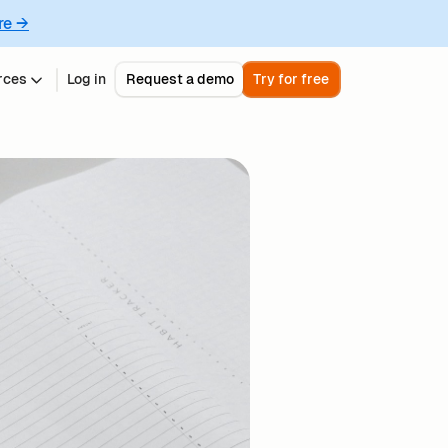
re →
rces
Log in
Request a demo
Try for free