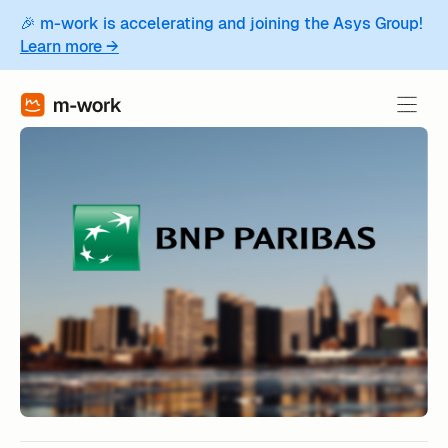
🎉 m-work is accelerating and joining the Asys Group!
Learn more →