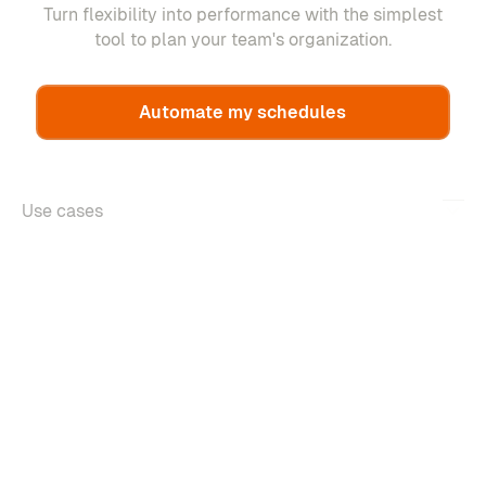
Turn flexibility into performance with the simplest
tool to plan your team's organization.
Automate my schedules
Use cases
Features
About
Copyright ©2026 m-work. All rights reserved.
Legal information
Confidentiality policy
Managing cookies