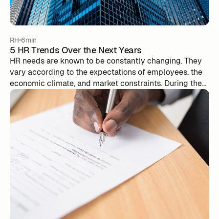
RH
6min
5 HR Trends Over the Next Years
HR needs are known to be constantly changing. They
vary according to the expectations of employees, the
economic climate, and market constraints. During the
Covid health crisis, HR managers had to adapt to the
constraints of the health situation and were forced to
find solutions as soon as possible in order to maintain
the activity of their company. ‍ But what can we predict
and anticipate for the next few years to come?